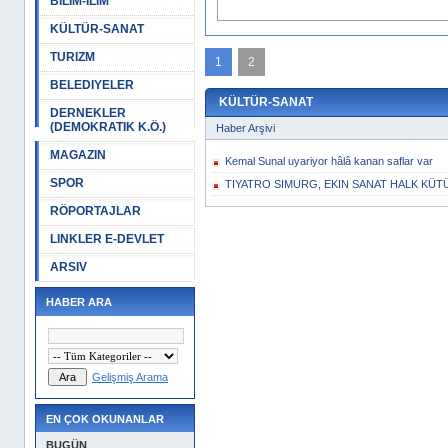
BILIM-ILIM
, 12:21
KÜLTÜR-SANAT
TURIZM
1
2
BELEDIYELER
KÜLTÜR-SANAT
DERNEKLER
(DEMOKRATIK K.Ö.)
Haber Arşivi
MAGAZIN
Kemal Sunal uyariyor hâlâ kanan saflar var
SPOR
TIYATRO SIMURG, EKIN SANAT HALK KÜT
RÖPORTAJLAR
LINKLER E-DEVLET
ARSIV
HABER ARA
Gelişmiş Arama
EN ÇOK OKUNANLAR
BUGÜN