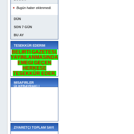
Bugün haber eklenmedi.
DÜN
SON 7 GÜN
BU AY
TESEKKÜR EDERIM
BELIRTI GAZETESI,
YAYINLANMASINDA
EMEGI GEÇEN
HERKESE
TESEKKÜR EDER.
MISAFIRLER
ÜLKEBAYRAKLI
ZIYARETÇI TOPLAM SAYI