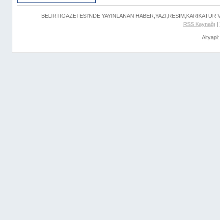
BELIRTIGAZETESI'NDE YAYINLANAN HABER,YAZI,RESIM,KARIKATÜR
RSS Kaynağı
|
Altyapi