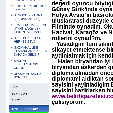
degerli oyuncu büyügü
Elsanatlari ve günümüz
Günay Girik'inde oynad
bayanlari
Hülya Avsar'in basrol
BENi AYDIN YILDIZ'I
TANIMAYANLAR iÇiN...!
uluslararasi düzeyde 
TRAFIK KURALLARI VE
Filminde oynadim. Okul
UYARI ISARETLERI
Hacivat, Karagöz ve N
CIDDIYE ALINMALI!
rollerini oynad?m.
BELiRTiGAZETESi'Ni
HERKES SEVDi!
Yasadigim tüm sikinti
GAZIMAHALLESI
sikayet etmektense bi
OLANAKLARI ARTINCA
aydinlatmak için kend
DAHA DA GELISIR!
Halen biryandan iyi b
SPOR VE
TESISLESMENIN
biryandan askerden ge
ÖNEMI!
diploma almadan önce i
ULASIM VE SAGLIK
diplomami aldiktan son
SORUNU
sayisini yayinladigim
DÜN
sayisini hazirlarken b
SON 7 GÜN
www.belirtigazetesi.c
çalisiyorum.
BU AY
TESEKKÜR EDERIM