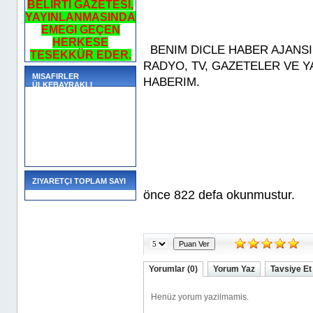
BELIRTI GAZETESI,
YAYINLANMASINDA
EMEGI GEÇEN
HERKESE
BENIM DICLE HABER AJANSI
TESEKKÜR EDER.
RADYO, TV, GAZETELER VE Y
MISAFIRLER
HABERIM.
ÜLKEBAYRAKLI
Bu MAKALEM 
ZIYARETÇI TOPLAM SAYI
önce 822 defa okunmustur.
Yorumlar (0)
Yorum Yaz
Tavsiye Et