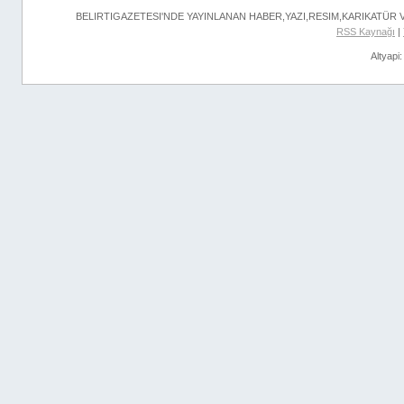
BELIRTIGAZETESI'NDE YAYINLANAN HABER,YAZI,RESIM,KARIKATÜR
RSS Kaynağı
|
Altyapi