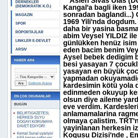
Aslen Sivas Ulas (D
DERNEKLER
Kangal'a bagli iken 199
(DEMOKRATIK K.Ö.)
sonradan baglandi...
MAGAZIN
1969 Yili'nda dogdum.
SPOR
daha bir yasina basmad
RÖPORTAJLAR
abim Veysel YILDIZ ile
LINKLER E-DEVLET
günlükken henüz isim 
eden bacim benim Vey
ARSIV
Aysel bebek dedigim ba
HABER ARA
besi yasayan 7 çocuklu
yasayan en büyük çoc
yapmadan okuyamadigi
Gelişmiş Arama
kardesimin kötü yola 
edinmeden okuyup kend
EN ÇOK OKUNANLAR
olsun diye aileme yar
BUGÜN
eve verdim. Kardesle
anlamamalarina ragmen
BELiRTiGAZETESi,
HERKESi SUYU
olmaya çalistim. TRT'
DOGAYI KORUMAYA
DAVET EDiYOR!
yayinlanan herkesin i
Kogusu Dizisi'nde , Em
Kemal Sunal uyariyor
hâlâ kanan saflar var