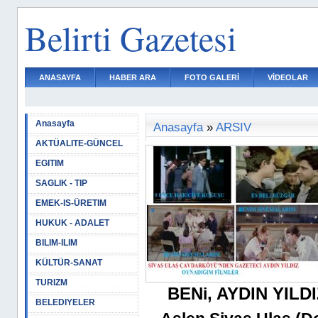
Belirti Gazetesi
ANASAYFA
HABER ARA
FOTO GALERİ
VİDEOLAR
Anasayfa
Anasayfa
»
ARSIV
AKTÜALITE-GÜNCEL
EGITIM
SAGLIK - TIP
EMEK-IS-ÜRETIM
HUKUK - ADALET
BILIM-ILIM
KÜLTÜR-SANAT
TURIZM
BEN
i
, AYDIN YILD
BELEDIYELER